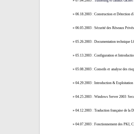
» 07.04.2003 :
Tunneling et canaux cachés
» 06.18.2003 :
Construction et Détection d
» 06.05.2003 :
Sécurité des Réseaux Privés 
» 05.26.2003 :
Documentation
technique L0
» 05.13.2003 :
Configuration et Introducti
» 05.08.2003 :
Conseils et
analyse des risq
» 04.29.2003 :
Introduction & Exploitatio
» 04.25.2003 :
Windows Server 2003
Secu
» 04.12.2003 :
Traduction française de la
» 04.07.2003 : Fonctionnement des PKI, Cr